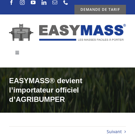
Passer
DEMANDE DE TARIF
au
contenu
Toggle
Navigation
ENTREPRISE
EASYMASS® devient
PRODUITS
l’importateur officiel
d’AGRIBUMPER
ACTUALITES
CONTACTS
Suivant