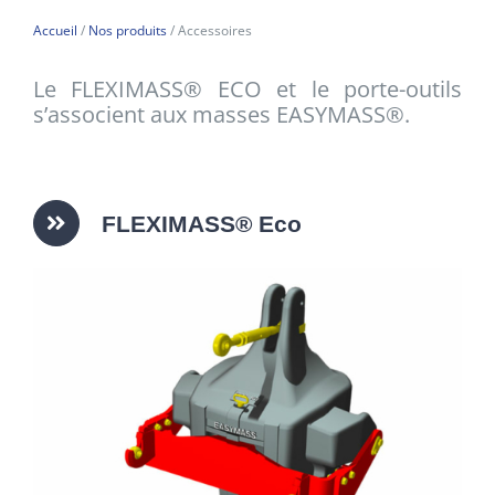
Accueil
/
Nos produits
/ Accessoires
E-SHOP
Le FLEXIMASS® ECO et le porte-outils
s’associent aux masses EASYMASS®.
MON COMPTE
PANIER
FLEXIMASS® Eco