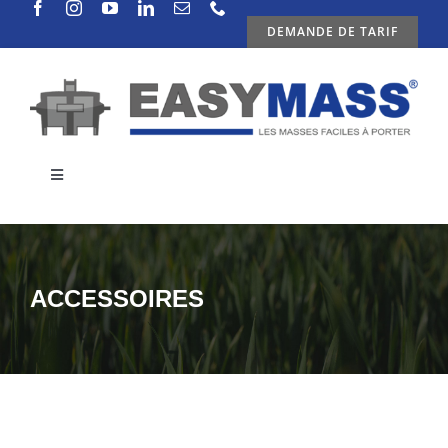
Passer
DEMANDE DE TARIF
au
contenu
Toggle
Navigation
ENTREPRISE
PRODUITS
ACCESSOIRES
ACTUALITES
CONTACTS