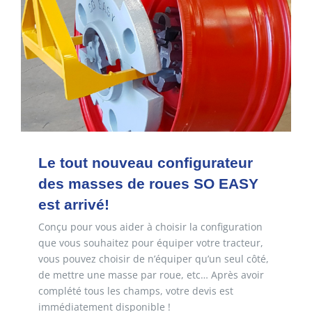
E-SHOP
MON COMPTE
PANIER
Le tout nouveau configurateur
des masses de roues SO EASY
est arrivé!
Conçu pour vous aider à choisir la configuration
que vous souhaitez pour équiper votre tracteur,
vous pouvez choisir de n’équiper qu’un seul côté,
de mettre une masse par roue, etc… Après avoir
complété tous les champs, votre devis est
immédiatement disponible !