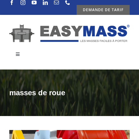
Passer
DEMANDE DE TARIF
au
contenu
Toggle
Navigation
ENTREPRISE
PRODUITS
masses de roue
ACTUALITES
CONTACTS