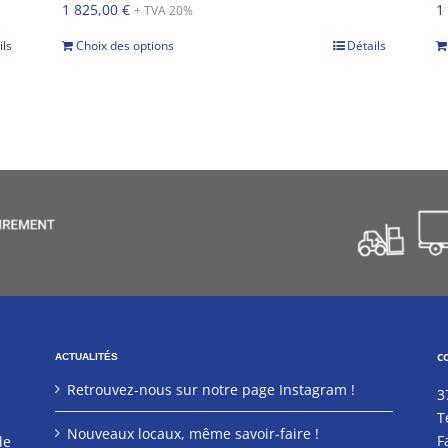
1 825,00
€
1
+ TVA 20%
ils
Choix des options
Détails
C
ACTUALITÉS
Retrouvez-nous sur notre page Instagram !
3
T
Nouveaux locaux, même savoir-faire !
F
de