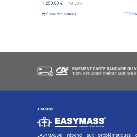
1 250,00
€
+ TVA 20%
Choix des options
Déta
A PROPOS
EASYMASS® répond aux problématiques 