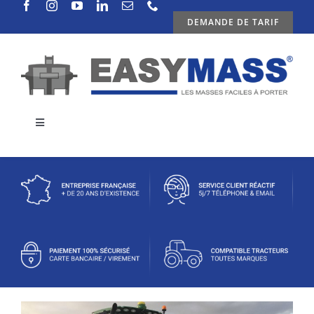
Passer
DEMANDE DE TARIF
au
contenu
Toggle
Navigation
ENTREPRISE
PRODUITS
ACTUALITES
CONTACTS